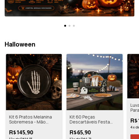
Halloween
Luv
Par
Kit 6 Pratos Melanina
Kit 60 Peças
R$
Sobremesa - Mão
Descartáveis Festa
Caveira - 20cm -
Halloween - Florarte
4
x
d
Florarte
R$145,90
R$65,90
12
x
de
R$14,85
12
x
de
R$6,71