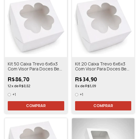
Kit 50 Caixa Trevo 6x6x3
Kit 20 Caixa Trevo 6x6x3
Com Visor Para Doces Bem
Com Visor Para Doces Bem
Casado
Casado
R$86,70
R$34,90
12
x
de
R$8,82
8
x
de
R$5,09
+1
+1
COMPRAR
COMPRAR