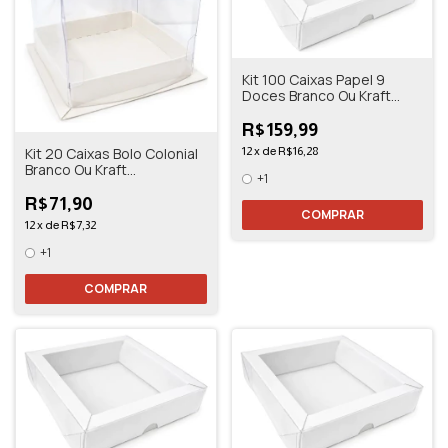
Kit 100 Caixas Papel 9
Doces Branco Ou Kraft
13,5x13,5x3
R$159,99
Kit 20 Caixas Bolo Colonial
12
x
de
R$16,28
Branco Ou Kraft
+1
10,5x10,5x11
R$71,90
COMPRAR
12
x
de
R$7,32
+1
COMPRAR