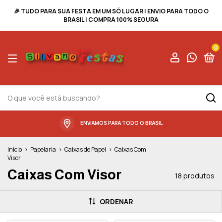
🎉 TUDO PARA SUA FESTA EM UM SÓ LUGAR | ENVIO PARA TODO O
BRASIL | COMPRA 100% SEGURA
0
ENVIAMOS PARA TODO O BRASIL
Início
>
Papelaria
>
Caixas de Papel
>
Caixas Com
Visor
Caixas Com Visor
18 produtos
ORDENAR