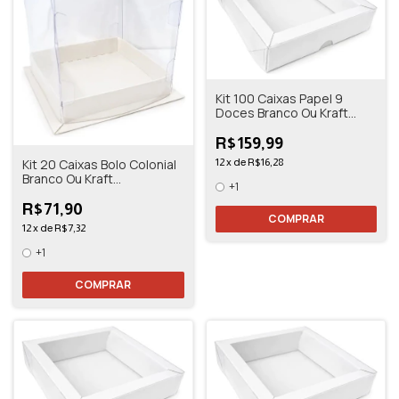
Kit 100 Caixas Papel 9
Doces Branco Ou Kraft
13,5x13,5x3
R$159,99
Kit 20 Caixas Bolo Colonial
12
x
de
R$16,28
Branco Ou Kraft
+1
10,5x10,5x11
R$71,90
COMPRAR
12
x
de
R$7,32
+1
COMPRAR