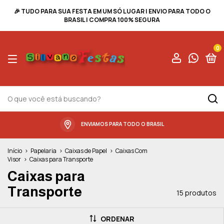
🎉 TUDO PARA SUA FESTA EM UM SÓ LUGAR | ENVIO PARA TODO O
BRASIL | COMPRA 100% SEGURA
0
ENVIAMOS PARA TODO O BRASIL
Início
>
Papelaria
>
Caixas de Papel
>
Caixas Com
Visor
>
Caixas para Transporte
Caixas para
Transporte
15 produtos
ORDENAR