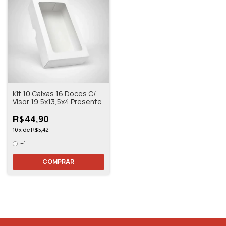
Kit 10 Caixas 16 Doces C/
Visor 19,5x13,5x4 Presente
R$44,90
10
x
de
R$5,42
+1
COMPRAR