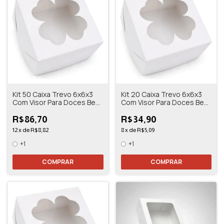
Kit 50 Caixa Trevo 6x6x3
Kit 20 Caixa Trevo 6x6x3
Com Visor Para Doces Bem
Com Visor Para Doces Bem
Casado
Casado
R$86,70
R$34,90
12
x
de
R$8,82
8
x
de
R$5,09
+1
+1
COMPRAR
COMPRAR