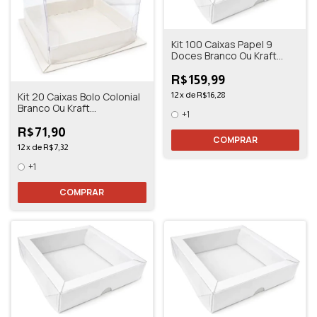
Kit 100 Caixas Papel 9
Doces Branco Ou Kraft
13,5x13,5x3
R$159,99
Kit 20 Caixas Bolo Colonial
12
x
de
R$16,28
Branco Ou Kraft
+1
10,5x10,5x11
R$71,90
COMPRAR
12
x
de
R$7,32
+1
COMPRAR