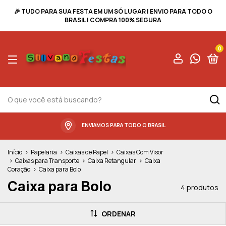
🎉 TUDO PARA SUA FESTA EM UM SÓ LUGAR | ENVIO PARA TODO O
BRASIL | COMPRA 100% SEGURA
0
ENVIAMOS PARA TODO O BRASIL
Início
>
Papelaria
>
Caixas de Papel
>
Caixas Com Visor
>
Caixas para Transporte
>
Caixa Retangular
>
Caixa
Coração
>
Caixa para Bolo
Caixa para Bolo
4 produtos
ORDENAR