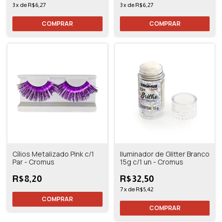
3
x
de
R$6,27
3
x
de
R$6,27
Cílios Metalizado Pink c/1
Iluminador de Glitter Branco
Par - Cromus
15g c/1 un - Cromus
R$8,20
R$32,50
7
x
de
R$5,42