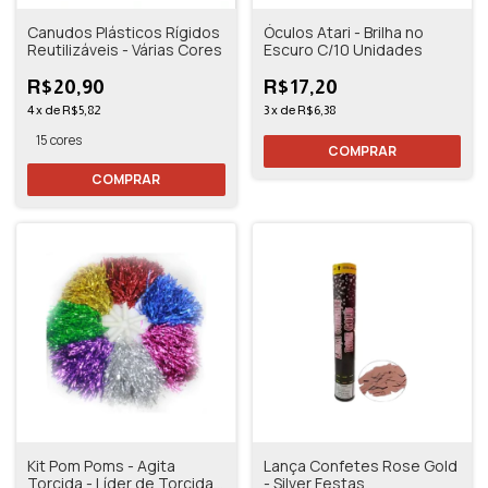
Canudos Plásticos Rígidos
Óculos Atari - Brilha no
Reutilizáveis - Várias Cores
Escuro C/10 Unidades
R$20,90
R$17,20
4
x
de
R$5,82
3
x
de
R$6,38
15 cores
COMPRAR
Kit Pom Poms - Agita
Lança Confetes Rose Gold
Torcida - Líder de Torcida -
- Silver Festas