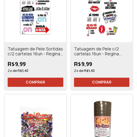
Tatuagem de Pele Sortidas
Tatuagem de Pele c/2
c/2 cartelas 16un - Regina
cartelas 16un - Regina
Festas
Festas
R$9,99
R$9,99
2
x
de
R$5,48
2
x
de
R$5,48