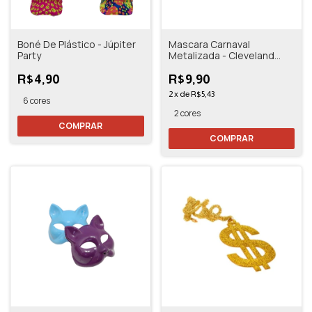
Boné De Plástico - Júpiter
Mascara Carnaval
Party
Metalizada - Cleveland
Party
R$4,90
R$9,90
2
x
de
R$5,43
6 cores
2 cores
COMPRAR
COMPRAR