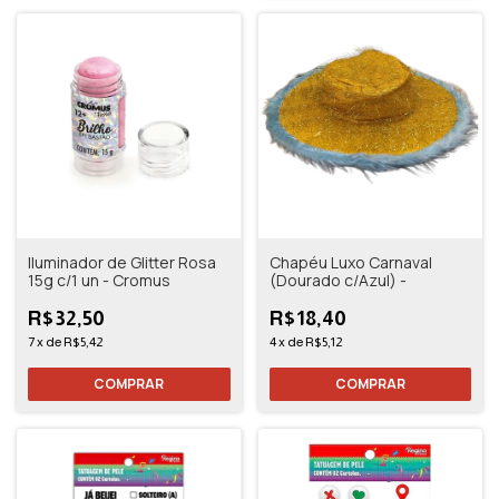
Iluminador de Glitter Rosa
Chapéu Luxo Carnaval
15g c/1 un - Cromus
(Dourado c/Azul) -
R$32,50
R$18,40
7
x
de
R$5,42
4
x
de
R$5,12