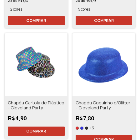
2
x
de
R$5,37
2
x
de
R$5,43
2 cores
5 cores
COMPRAR
COMPRAR
Chapéu Cartola de Plástico
Chapéu Coquinho c/Glitter
- Cleveland Party
- Cleveland Party
R$4,90
R$7,80
+3
COMPRAR
COMPRAR