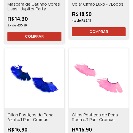
Mascara de Gatinho Cores
Colar Cifrão Luxo - 7Lobos
Lisas - Júpiter Party
R$18,50
R$14,30
4
x
de
R$5,15
3
x
de
R$5,30
COMPRAR
Cílios Postiços de Pena
Cílios Postiços de Pena
Azul c/1 Par - Cromus
Rosa c/1 Par - Cromus
R$16,90
R$16,90