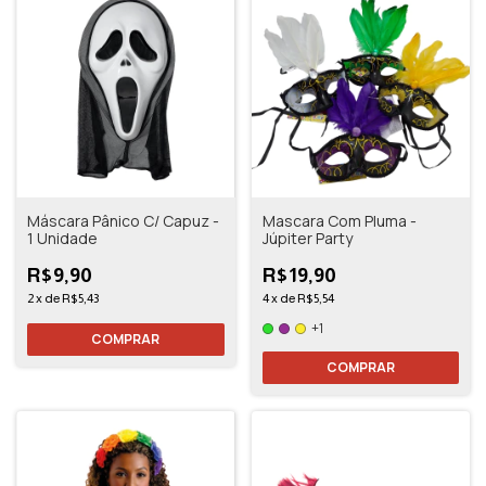
Máscara Pânico C/ Capuz -
Mascara Com Pluma -
1 Unidade
Júpiter Party
R$9,90
R$19,90
2
x
de
R$5,43
4
x
de
R$5,54
+1
COMPRAR