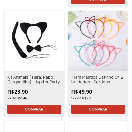
Kit Animais (Tiara, Rabo,
Tiara Plástica Gatinho C/12
Gargantilha) - Júpiter Party
Unidades - Sortidas -
Júpter Party
R$23,90
R$49,90
5
x
de
R$5,46
12
x
de
R$5,08
COMPRAR