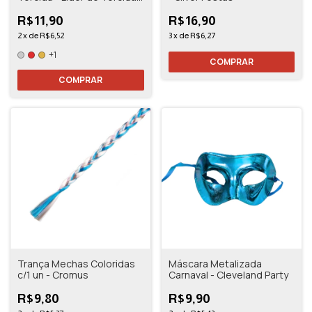
2 Unidades Vermelho
R$11,90
R$16,90
2
x
de
R$6,52
3
x
de
R$6,27
+1
COMPRAR
Trança Mechas Coloridas
Máscara Metalizada
c/1 un - Cromus
Carnaval - Cleveland Party
R$9,80
R$9,90