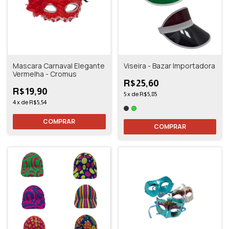
Mascara Carnaval Elegante
Viseira - Bazar Importadora
Vermelha - Cromus
R$25,60
R$19,90
5
x
de
R$5,85
4
x
de
R$5,54
COMPRAR