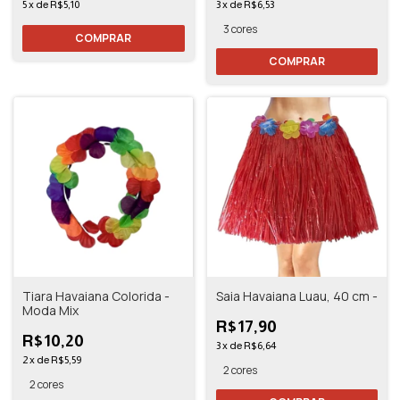
5
x
de
R$5,10
3
x
de
R$6,53
3 cores
COMPRAR
COMPRAR
Tiara Havaiana Colorida -
Saia Havaiana Luau, 40 cm -
Moda Mix
R$17,90
R$10,20
3
x
de
R$6,64
2
x
de
R$5,59
2 cores
2 cores