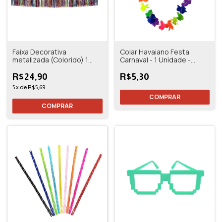
Faixa Decorativa
Colar Havaiano Festa
metalizada (Colorido) 1
Carnaval - 1 Unidade -
Und - Cromus
Cleveland
R$24,90
R$5,30
5
x
de
R$5,69