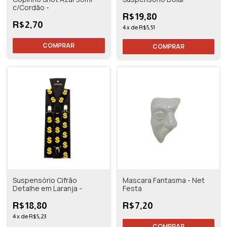
c/Cordão -
R$19,80
R$2,70
4
x
de
R$5,51
Suspensório Cifrão
Mascara Fantasma - Net
Detalhe em Laranja -
Festa
R$18,80
R$7,20
4
x
de
R$5,23