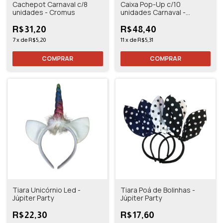
Cachepot Carnaval c/8
Caixa Pop-Up c/10
unidades - Cromus
unidades Carnaval -
Cromus
R$31,20
R$48,40
7
x
de
R$5,20
11
x
de
R$5,31
Tiara Unicórnio Led -
Tiara Poá de Bolinhas -
Júpiter Party
Júpiter Party
R$22,30
R$17,60