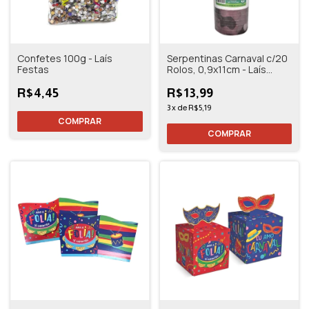
Confetes 100g - Laís
Serpentinas Carnaval c/20
Festas
Rolos, 0,9x11cm - Laís
Festas
R$4,45
R$13,99
3
x
de
R$5,19