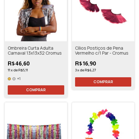
Ombreira Curta Adulta
Cílios Postiços de Pena
Carnaval 13x13x32 Cromus
Vermelho c/1 Par - Cromus
R$46,60
R$16,90
11
x
de
R$5,11
3
x
de
R$6,27
+1
COMPRAR