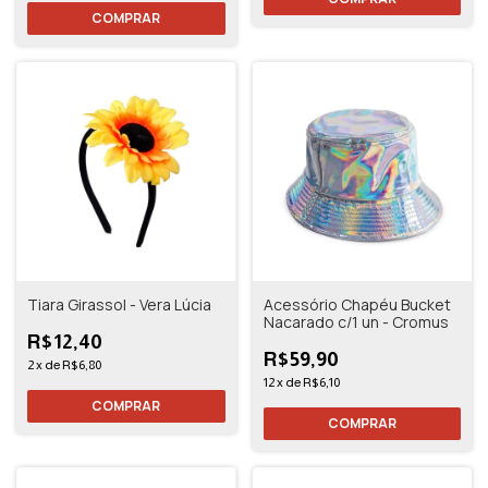
Tiara Girassol - Vera Lúcia
Acessório Chapéu Bucket
Nacarado c/1 un - Cromus
R$12,40
R$59,90
2
x
de
R$6,80
12
x
de
R$6,10