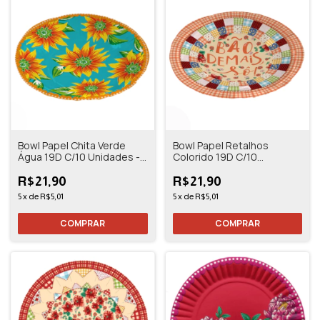
Bowl Papel Chita Verde
Bowl Papel Retalhos
Água 19D C/10 Unidades -
Colorido 19D C/10
Florarte
Unidades - Florarte
R$21,90
R$21,90
5
x
de
R$5,01
5
x
de
R$5,01