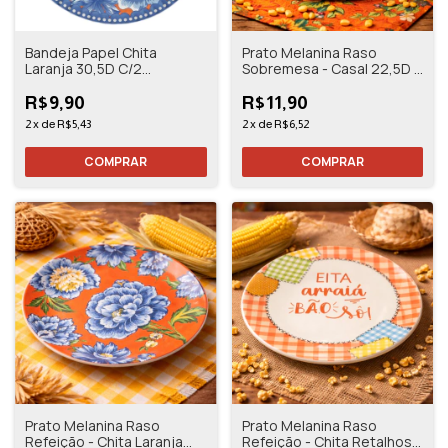
Bandeja Papel Chita
Prato Melanina Raso
Laranja 30,5D C/2
Sobremesa - Casal 22,5D -
Unidades - Florarte
1 Unidade - Florarte
R$9,90
R$11,90
2
x
de
R$5,43
2
x
de
R$6,52
Prato Melanina Raso
Prato Melanina Raso
Refeição - Chita Laranja
Refeição - Chita Retalhos