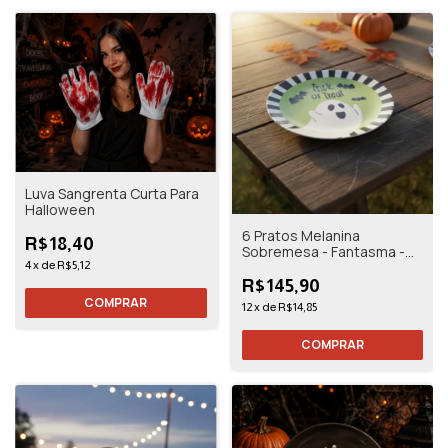
Luva Sangrenta Curta Para
Halloween
6 Pratos Melanina
R$18,40
Sobremesa - Fantasma -
20cm - Florarte
4
x
de
R$5,12
Estampado
R$145,90
12
x
de
R$14,85