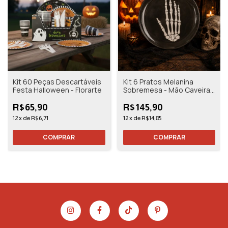
Kit 60 Peças Descartáveis
Kit 6 Pratos Melanina
Festa Halloween - Florarte
Sobremesa - Mão Caveira -
20cm - Florarte
R$65,90
R$145,90
12
x
de
R$6,71
12
x
de
R$14,85