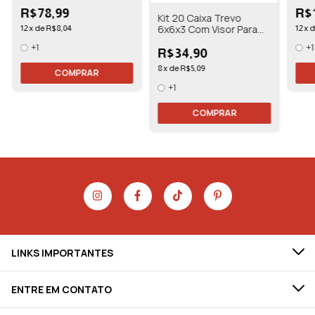
13,5x13,5x3
13,5
R$78,99
R$
Kit 20 Caixa Trevo
6x6x3 Com Visor Para
12
x
de
R$8,04
12
x
Doces Bem Casado
+1
+1
R$34,90
8
x
de
R$5,09
COMPRAR
+1
COMPRAR
LINKS IMPORTANTES
ENTRE EM CONTATO