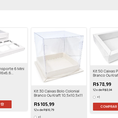
nsporte 6 Mini
Kit 50 Caixas 
16x6,6
Branco Ou Kraf
R$78,99
12
x
de
R$8,04
Kit 30 Caixas Bolo Colonial
Branco Ou Kraft 10,5x10,5x11
+1
R$105,99
COMPRAR
12
x
de
R$10,79
+1