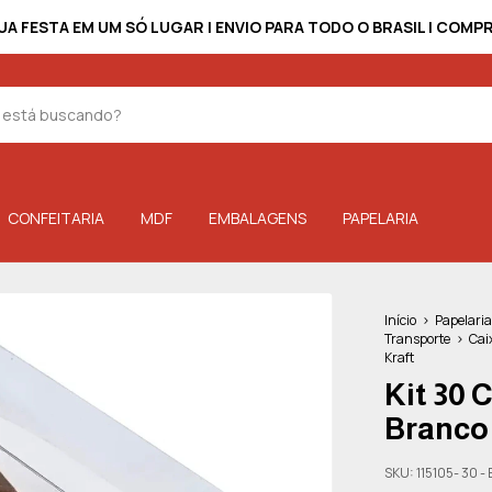
UA FESTA EM UM SÓ LUGAR | ENVIO PARA TODO O BRASIL | COM
CONFEITARIA
MDF
EMBALAGENS
PAPELARIA
Início
>
Papelaria
Transporte
>
Cai
Kraft
Kit 30 
Branco 
SKU:
115105- 30 -