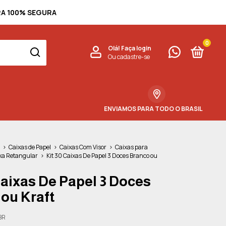
PRA 100% SEGURA
0
Olá!
Faça login
Ou cadastre-se
ENVIAMOS PARA TODO O BRASIL
>
Caixas de Papel
>
Caixas Com Visor
>
Caixas para
xa Retangular
>
Kit 30 Caixas De Papel 3 Doces Branco ou
Caixas De Papel 3 Doces
ou Kraft
 BR