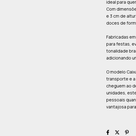
ideal para qu
Com dimensões
e 3 cm de altu
doces de form
Fabricadas em 
para festas, 
tonalidade br
adicionando um
O modelo Caixa
transporte e a
cheguem ao de
unidades, est
pessoais quan
vantajosa para