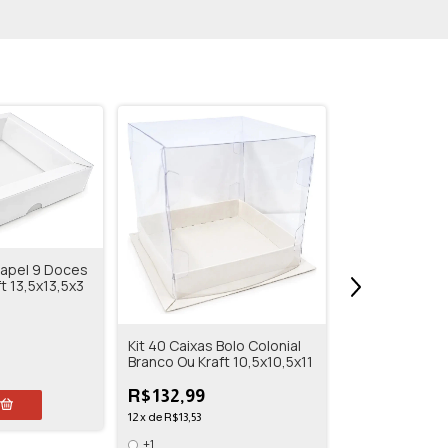
Papel 9 Doces
t 13,5x13,5x3
Kit 100 Caixas
Kit 40 Caixas Bolo Colonial
Visor 19,5x13,
Branco Ou Kraft 10,5x10,5x11
R$465,80
R$132,99
12
x
de
R$47,40
12
x
de
R$13,53
+1
+1