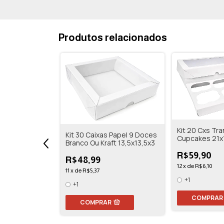
Produtos relacionados
Kit 20 Cxs Tra
Kit 30 Caixas Papel 9 Doces
Cupcakes 21x
Branco Ou Kraft 13,5x13,5x3
Branco/kraft
R$59,90
R$48,99
12
x
de
R$6,10
11
x
de
R$5,37
Bolo Colonial
+1
ft 10,5x10,5x11
+1
COMPRAR
COMPRAR