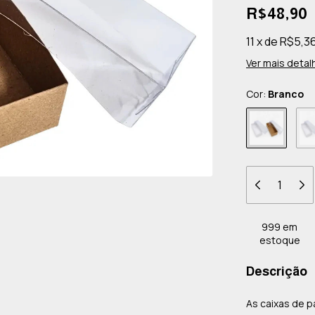
R$48,90
11
x
de
R$5,3
Ver mais detal
Cor:
Branco
999
em
estoque
Descrição
As caixas de p