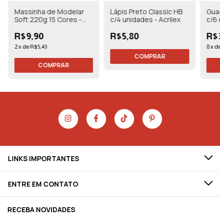
Massinha de Modelar
Lápis Preto Classic HB
Gua
Soft 220g 15 Cores -
c/4 unidades - Acrilex
c/6
Acrilex
- Ac
R$9,90
R$5,80
R$
2
x
de
R$5,43
8
x
d
LINKS IMPORTANTES
ENTRE EM CONTATO
RECEBA NOVIDADES