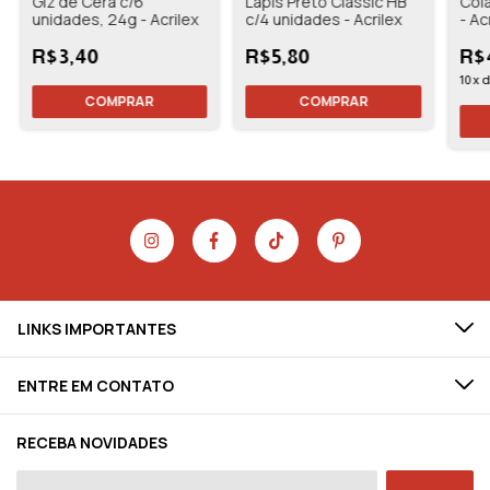
Giz de Cera c/6
Lápis Preto Classic HB
Cola
unidades, 24g - Acrilex
c/4 unidades - Acrilex
- Ac
R$3,40
R$5,80
R$
10
x
LINKS IMPORTANTES
ENTRE EM CONTATO
RECEBA NOVIDADES