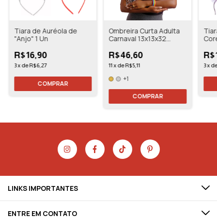
Tiara de Auréola de
Ombreira Curta Adulta
Tiar
"Anjo" 1 Un
Carnaval 13x13x32
Core
Cromus
Cro
R$16,90
R$46,60
R$
3
x
de
R$6,27
11
x
de
R$5,11
3
x
d
+1
COMPRAR
COMPRAR
LINKS IMPORTANTES
ENTRE EM CONTATO