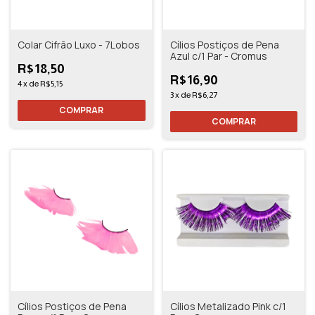
Colar Cifrão Luxo - 7Lobos
Cílios Postiços de Pena
Azul c/1 Par - Cromus
R$18,50
R$16,90
4
x
de
R$5,15
3
x
de
R$6,27
Cílios Postiços de Pena
Cílios Metalizado Pink c/1