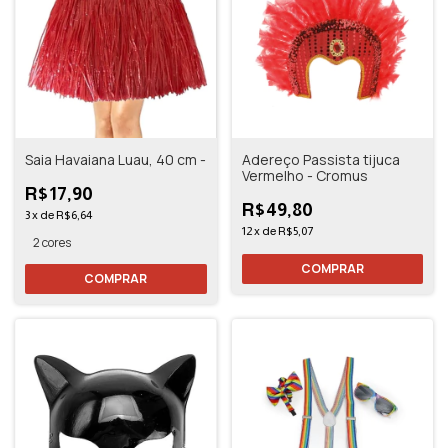
Saia Havaiana Luau, 40 cm -
Adereço Passista tijuca
Vermelho - Cromus
R$17,90
R$49,80
3
x
de
R$6,64
12
x
de
R$5,07
2 cores
COMPRAR