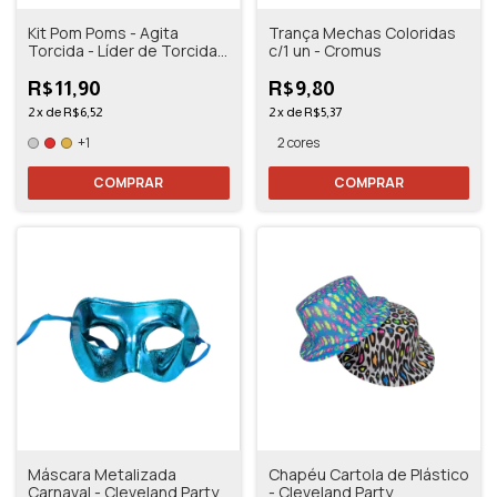
Kit Pom Poms - Agita
Trança Mechas Coloridas
Torcida - Líder de Torcida -
c/1 un - Cromus
2 Unidades Vermelho
R$11,90
R$9,80
2
x
de
R$6,52
2
x
de
R$5,37
+1
2 cores
COMPRAR
COMPRAR
Máscara Metalizada
Chapéu Cartola de Plástico
Carnaval - Cleveland Party
- Cleveland Party