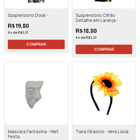
Suspensório Dolar -
Suspensório Cifrão
Detalhe em Laranja -
R$19,80
R$18,80
4
x
de
R$5,51
4
x
de
R$5,23
Mascara Fantasma - Net
Tiara Girassol - Vera Lúcia
Festa