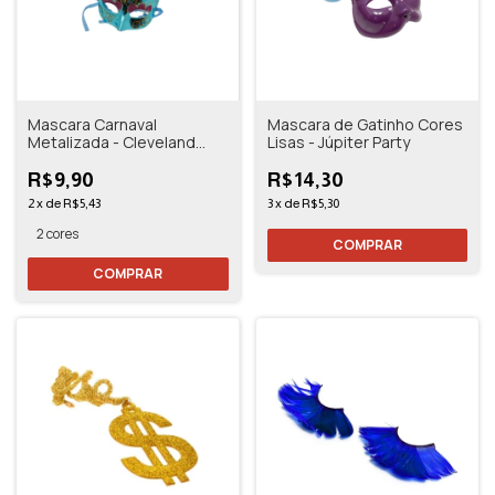
Mascara Carnaval
Mascara de Gatinho Cores
Metalizada - Cleveland
Lisas - Júpiter Party
Party
R$9,90
R$14,30
2
x
de
R$5,43
3
x
de
R$5,30
2 cores
COMPRAR
COMPRAR