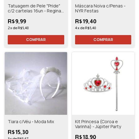
Tatuagem de Pele "Pride"
Máscara Noiva c/Penas -
c/2 cartelas 16un - Regina
NYR Festas
Festas
R$9,99
R$19,40
2
x
de
R$5,48
4
x
de
R$5,40
Tiara c/Véu - Moda Mix
Kit Princesa (Coroa e
Varinha) - Júpiter Party
R$15,30
R$18,90
3
x
de
R$5,67