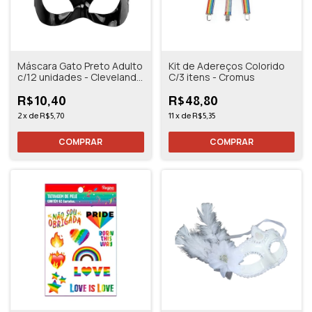
Máscara Gato Preto Adulto
Kit de Adereços Colorido
c/12 unidades - Cleveland
C/3 itens - Cromus
Party
R$10,40
R$48,80
2
x
de
R$5,70
11
x
de
R$5,35