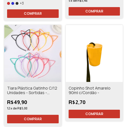
5
x
de
R$5,46
+3
COMPRAR
COMPRAR
Tiara Plástica Gatinho C/12
Copinho Shot Amarelo
Unidades - Sortidas -
90ml c/Cordão -
Júpter Party
R$49,90
R$2,70
12
x
de
R$5,08