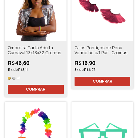
Ombreira Curta Adulta
Cílios Postiços de Pena
Carnaval 13x13x32 Cromus
Vermelho c/1 Par - Cromus
R$46,60
R$16,90
11
x
de
R$5,11
3
x
de
R$6,27
+1
COMPRAR