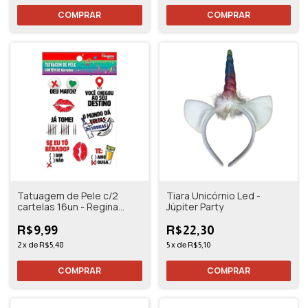
Tatuagem de Pele c/2
Tiara Unicórnio Led -
cartelas 16un - Regina
Júpiter Party
Festas
R$9,99
R$22,30
2
x
de
R$5,48
5
x
de
R$5,10
COMPRAR