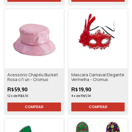
Acessório Chapéu Bucket
Mascara Carnaval Elegante
Rosa c/1 un - Cromus
Vermelha - Cromus
R$59,90
R$19,90
12
x
de
R$6,10
4
x
de
R$5,54