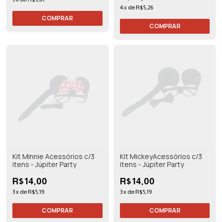
4
x
de
R$5,26
Kit Minnie Acessórios c/3
Kit MickeyAcessórios c/3
itens - Júpiter Party
itens - Júpiter Party
R$14,00
R$14,00
3
x
de
R$5,19
3
x
de
R$5,19