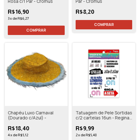
Rosa c/1 Par - Cromus
Par - Cromus
R$16,90
R$8,20
3
x
de
R$6,27
Chapéu Luxo Carnaval
Tatuagem de Pele Sortidas
(Dourado c/Azul) -
c/2 cartelas 16un - Regina
Festas
R$18,40
R$9,99
4
x
de
R$5,12
2
x
de
R$5,48