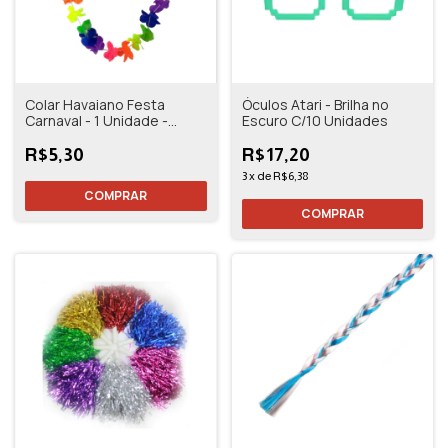
Colar Havaiano Festa
Óculos Atari - Brilha no
Carnaval - 1 Unidade -
Escuro C/10 Unidades
Cleveland
R$5,30
R$17,20
3
x
de
R$6,38