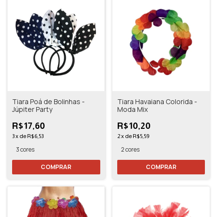
Tiara Poá de Bolinhas -
Tiara Havaiana Colorida -
Júpiter Party
Moda Mix
R$17,60
R$10,20
3
x
de
R$6,53
2
x
de
R$5,59
3 cores
2 cores
COMPRAR
COMPRAR