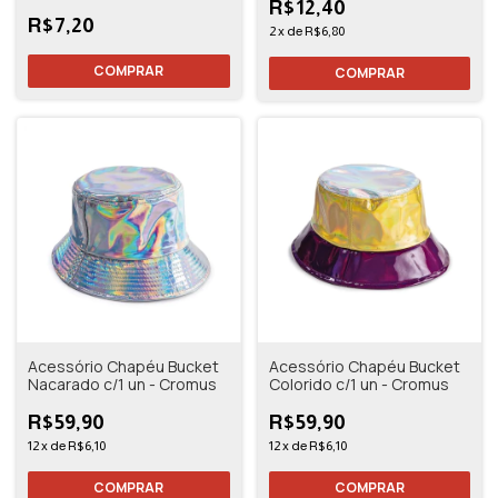
R$12,40
R$7,20
2
x
de
R$6,80
Acessório Chapéu Bucket
Acessório Chapéu Bucket
Nacarado c/1 un - Cromus
Colorido c/1 un - Cromus
R$59,90
R$59,90
12
x
de
R$6,10
12
x
de
R$6,10