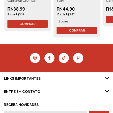
Carnaval Cromus
YDH
Carn
Cle
R$38,99
R$44,90
R$
9
x
de
R$5,19
10
x
de
R$5,42
2 cores
COMPRAR
LINKS IMPORTANTES
ENTRE EM CONTATO
RECEBA NOVIDADES