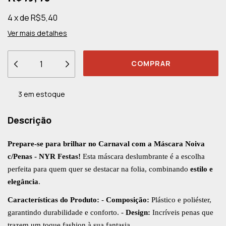
4
x
de
R$5,40
Ver mais detalhes
3
em estoque
Descrição
Prepare-se para brilhar no Carnaval com a Máscara Noiva
c/Penas - NYR Festas!
Esta máscara deslumbrante é a escolha
perfeita para quem quer se destacar na folia, combinando
estilo e
elegância
.
Características do Produto:
-
Composição:
Plástico e poliéster,
garantindo durabilidade e conforto. -
Design:
Incríveis penas que
trazem um toque fashion à sua fantasia.