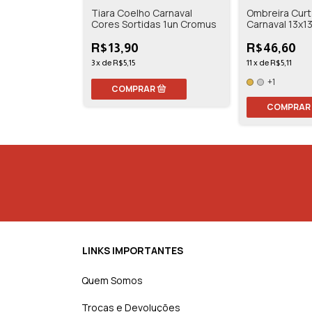
 45 cm - YDH
Tiara Coelho Carnaval
Ombreira Curt
Cores Sortidas 1un Cromus
Carnaval 13x
R$13,90
R$46,60
3
x
de
R$5,15
11
x
de
R$5,11
+1
COMPRAR
LINKS IMPORTANTES
Quem Somos
Trocas e Devoluções