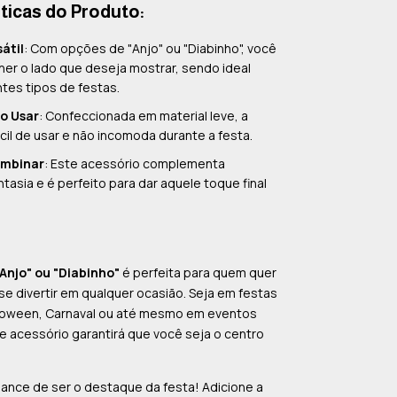
ticas do Produto:
átil
: Com opções de "Anjo" ou "Diabinho", você
er o lado que deseja mostrar, sendo ideal
ntes tipos de festas.
o Usar
: Confeccionada em material leve, a
ácil de usar e não incomoda durante a festa.
ombinar
: Este acessório complementa
ntasia e é perfeito para dar aquele toque final
.
Anjo" ou "Diabinho"
é perfeita para quem quer
se divertir em qualquer ocasião. Seja em festas
alloween, Carnaval ou até mesmo em eventos
e acessório garantirá que você seja o centro
ance de ser o destaque da festa! Adicione a