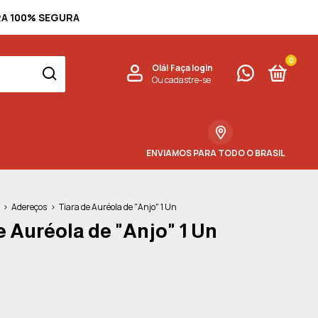
PRA 100% SEGURA
0
Olá!
Faça login
Ou cadastre-se
ENVIAMOS PARA TODO O BRASIL
>
Adereços
>
Tiara de Auréola de "Anjo" 1 Un
e Auréola de "Anjo" 1 Un