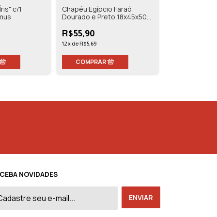
ris" c/1
Chapéu Egípcio Faraó
Cílios Postiços
omus
Dourado e Preto 18x45x50
Carnaval Crom
Cromus
R$55,90
R$38,99
12
x
de
R$5,69
9
x
de
R$5,19
CEBA NOVIDADES