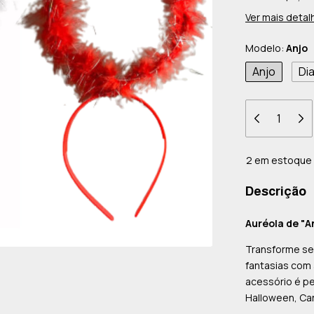
Ver mais detal
Modelo:
Anjo
Anjo
Di
2
em estoque
Descrição
Auréola de "An
Transforme seu
fantasias com
acessório é pe
Halloween, Car