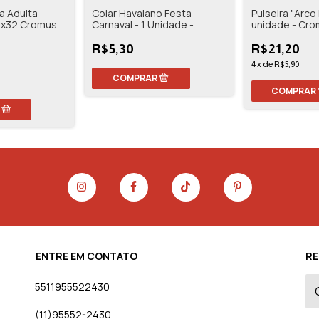
a Adulta
Colar Havaiano Festa
Pulseira "Arco Í
13x32 Cromus
Carnaval - 1 Unidade -
unidade - Cr
Cleveland
R$5,30
R$21,20
4
x
de
R$5,90
ENTRE EM CONTATO
RE
5511955522430
(11)95552-2430