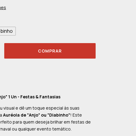
hes
abinho
jo" 1 Un - Festas & Fantasias
 visual e dê um toque especial às suas
 a
Auréola de "Anjo" ou "Diabinho"
! Este
rfeito para quem deseja brilhar em festas de
naval ou qualquer evento temático.