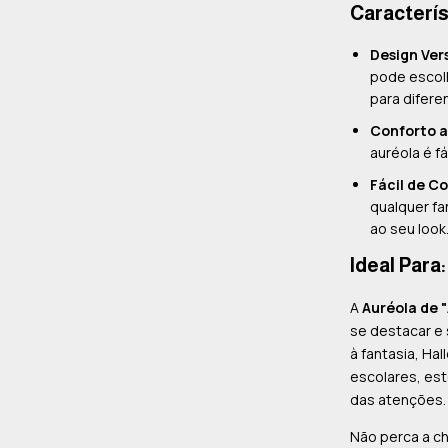
Caracterís
Design Vers
pode escolh
para difere
Conforto a
auréola é f
Fácil de C
qualquer fa
ao seu look
Ideal Para:
A
Auréola de "
se destacar e 
à fantasia, H
escolares, est
das atenções.
Não perca a ch