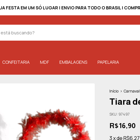
UA FESTA EM UM SÓ LUGAR | ENVIO PARA TODO O BRASIL | COM
CONFEITARIA
MDF
EMBALAGENS
PAPELARIA
Início
>
Carnaval
Tiara d
SKU:
97497
R$16,90
3
x
de
R$6,27